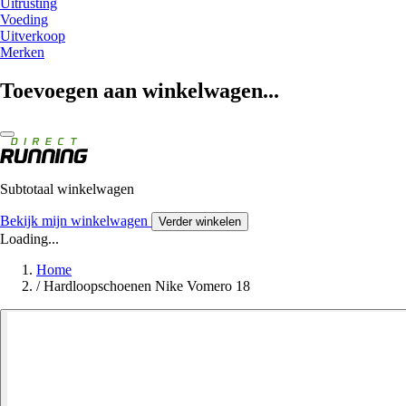
Uitrusting
Voeding
Uitverkoop
Merken
Toevoegen aan winkelwagen...
Subtotaal winkelwagen
Bekijk mijn winkelwagen
Verder winkelen
Loading...
Home
/
Hardloopschoenen Nike Vomero 18