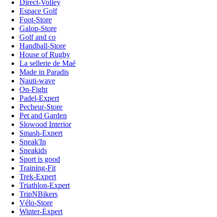
Direct-Volley
Espace Golf
Foot-Store
Galop-Store
Golf and co
Handball-Store
House of Rugby
La sellerie de Maé
Made in Paradis
Nauti-wave
On-Fight
Padel-Expert
Pecheur-Store
Pet and Garden
Slowood Interior
Smash-Expert
Sneak'In
Sneakids
Sport is good
Training-Fit
Trek-Expert
Triathlon-Expert
TripNBikers
Vélo-Store
Winter-Expert