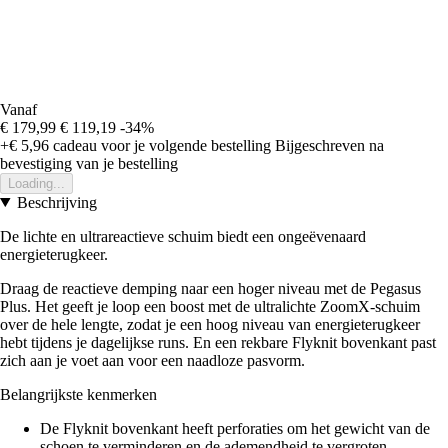
Vanaf
€ 179,99
€ 119,19
-34%
+€ 5,96
cadeau voor je volgende bestelling
Bijgeschreven na
bevestiging van je bestelling
Loading...
Beschrijving
De lichte en ultrareactieve schuim biedt een ongeëvenaard
energieterugkeer.
Draag de reactieve demping naar een hoger niveau met de Pegasus
Plus. Het geeft je loop een boost met de ultralichte ZoomX-schuim
over de hele lengte, zodat je een hoog niveau van energieterugkeer
hebt tijdens je dagelijkse runs. En een rekbare Flyknit bovenkant past
zich aan je voet aan voor een naadloze pasvorm.
Belangrijkste kenmerken
De Flyknit bovenkant heeft perforaties om het gewicht van de
schoen te verminderen en de ademendheid te vergroten.