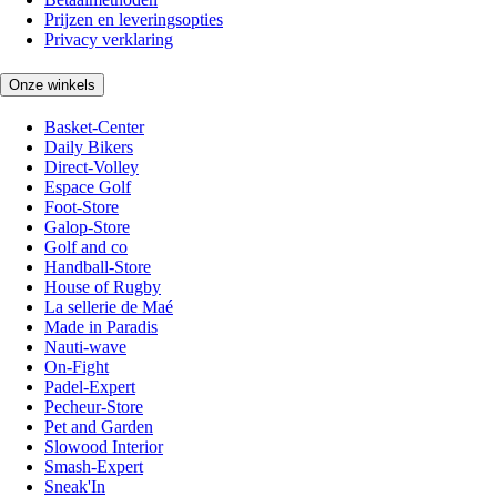
Prijzen en leveringsopties
Privacy verklaring
Onze winkels
Basket-Center
Daily Bikers
Direct-Volley
Espace Golf
Foot-Store
Galop-Store
Golf and co
Handball-Store
House of Rugby
La sellerie de Maé
Made in Paradis
Nauti-wave
On-Fight
Padel-Expert
Pecheur-Store
Pet and Garden
Slowood Interior
Smash-Expert
Sneak'In