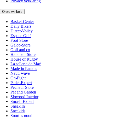
Privacy verklaring
Onze winkels
Basket-Center
Daily Bikers
Direct-Volley
Espace Golf
Foot-Store
Galop-Store
Golf and co
Handball-Store
House of Rugby
La sellerie de Maé
Made in Paradis
Nauti-wave
On-Fight
Padel-Expert
Pecheur-Store
Pet and Garden
Slowood Interior
Smash-Expert
Sneak'In
Sneakids
Sport is good