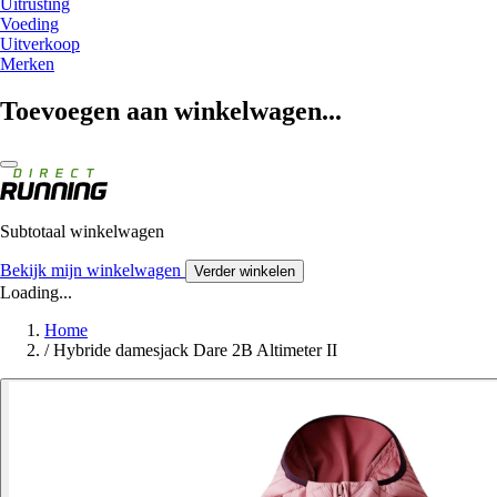
Uitrusting
Voeding
Uitverkoop
Merken
Toevoegen aan winkelwagen...
Subtotaal winkelwagen
Bekijk mijn winkelwagen
Verder winkelen
Loading...
Home
/
Hybride damesjack Dare 2B Altimeter II