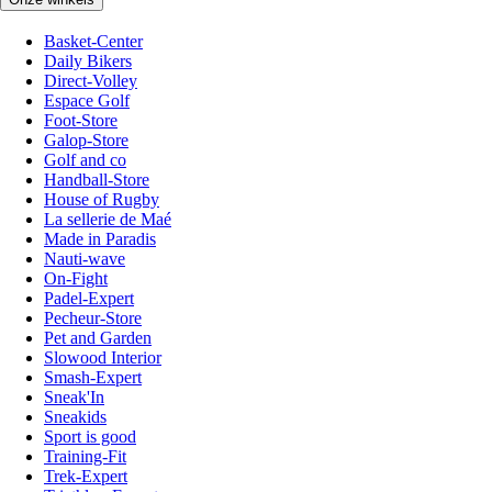
Basket-Center
Daily Bikers
Direct-Volley
Espace Golf
Foot-Store
Galop-Store
Golf and co
Handball-Store
House of Rugby
La sellerie de Maé
Made in Paradis
Nauti-wave
On-Fight
Padel-Expert
Pecheur-Store
Pet and Garden
Slowood Interior
Smash-Expert
Sneak'In
Sneakids
Sport is good
Training-Fit
Trek-Expert