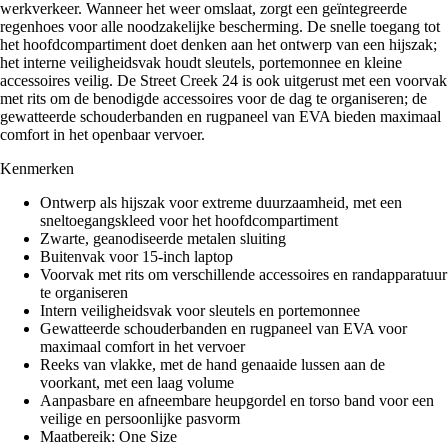
werkverkeer. Wanneer het weer omslaat, zorgt een geïntegreerde
regenhoes voor alle noodzakelijke bescherming. De snelle toegang tot
het hoofdcompartiment doet denken aan het ontwerp van een hijszak;
het interne veiligheidsvak houdt sleutels, portemonnee en kleine
accessoires veilig. De Street Creek 24 is ook uitgerust met een voorvak
met rits om de benodigde accessoires voor de dag te organiseren; de
gewatteerde schouderbanden en rugpaneel van EVA bieden maximaal
comfort in het openbaar vervoer.
Kenmerken
Ontwerp als hijszak voor extreme duurzaamheid, met een
sneltoegangskleed voor het hoofdcompartiment
Zwarte, geanodiseerde metalen sluiting
Buitenvak voor 15-inch laptop
Voorvak met rits om verschillende accessoires en randapparatuur
te organiseren
Intern veiligheidsvak voor sleutels en portemonnee
Gewatteerde schouderbanden en rugpaneel van EVA voor
maximaal comfort in het vervoer
Reeks van vlakke, met de hand genaaide lussen aan de
voorkant, met een laag volume
Aanpasbare en afneembare heupgordel en torso band voor een
veilige en persoonlijke pasvorm
Maatbereik: One Size