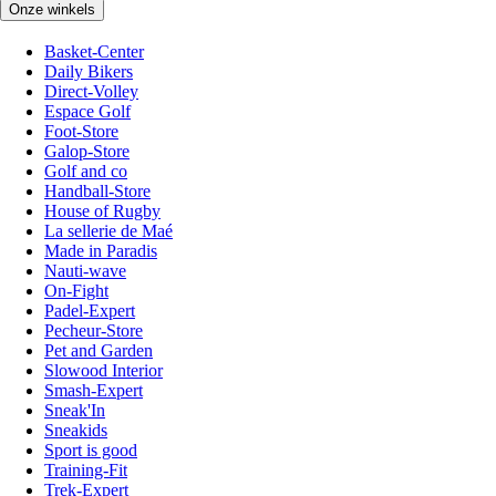
Onze winkels
Basket-Center
Daily Bikers
Direct-Volley
Espace Golf
Foot-Store
Galop-Store
Golf and co
Handball-Store
House of Rugby
La sellerie de Maé
Made in Paradis
Nauti-wave
On-Fight
Padel-Expert
Pecheur-Store
Pet and Garden
Slowood Interior
Smash-Expert
Sneak'In
Sneakids
Sport is good
Training-Fit
Trek-Expert