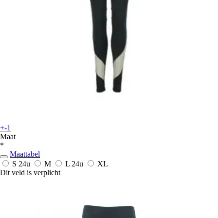
+-1
Maat
*
Maattabel
S
24u
M
L
24u
XL
Dit veld is verplicht