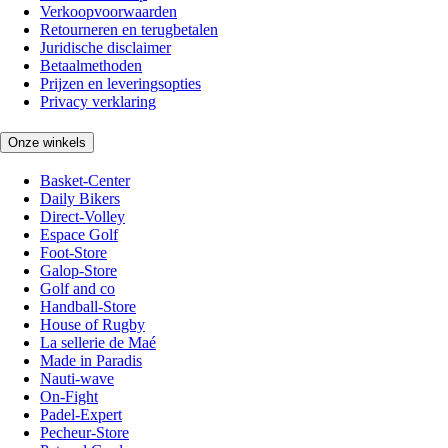
Verkoopvoorwaarden
Retourneren en terugbetalen
Juridische disclaimer
Betaalmethoden
Prijzen en leveringsopties
Privacy verklaring
Onze winkels
Basket-Center
Daily Bikers
Direct-Volley
Espace Golf
Foot-Store
Galop-Store
Golf and co
Handball-Store
House of Rugby
La sellerie de Maé
Made in Paradis
Nauti-wave
On-Fight
Padel-Expert
Pecheur-Store