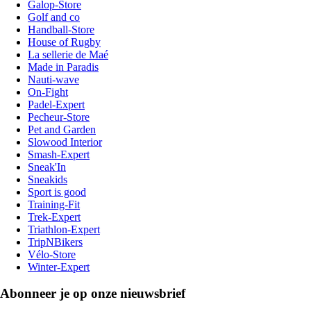
Galop-Store
Golf and co
Handball-Store
House of Rugby
La sellerie de Maé
Made in Paradis
Nauti-wave
On-Fight
Padel-Expert
Pecheur-Store
Pet and Garden
Slowood Interior
Smash-Expert
Sneak'In
Sneakids
Sport is good
Training-Fit
Trek-Expert
Triathlon-Expert
TripNBikers
Vélo-Store
Winter-Expert
Abonneer je op onze nieuwsbrief