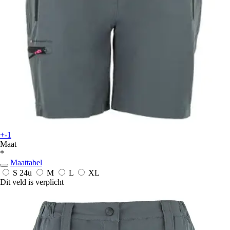
+-1
Maat
*
Maattabel
S
24u
M
L
XL
Dit veld is verplicht