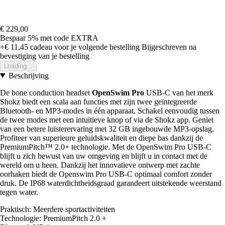
€ 229,00
Bespaar 5%
met code
EXTRA
+€ 11,45
cadeau voor je volgende bestelling
Bijgeschreven na
bevestiging van je bestelling
Loading...
Beschrijving
De bone conduction headset
OpenSwim Pro
USB-C van het merk
Shokz biedt een scala aan functies met zijn twee geïntegreerde
Bluetooth- en MP3-modes in één apparaat. Schakel eenvoudig tussen
de twee modes met een intuïtieve knop of via de Shokz app. Geniet
van een betere luisterervaring met 32 GB ingebouwde MP3-opslag.
Profiteer van superieure geluidskwaliteit en diepe bas dankzij de
PremiumPitch™ 2.0+ technologie. Met de OpenSwim Pro USB-C
blijft u zich bewust van uw omgeving en blijft u in contact met de
wereld om u heen. Dankzij het innovatieve ontwerp met zachte
oorhaken biedt de Openswim Pro USB-C optimaal comfort zonder
druk. De IP68 waterdichtheidsgraad garandeert uitstekende weerstand
tegen water.
Praktisch: Meerdere sportactiviteiten
Technologie: PremiumPitch 2.0 +