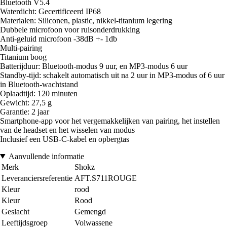
Bluetooth V5.4
Waterdicht: Gecertificeerd IP68
Materialen: Siliconen, plastic, nikkel-titanium legering
Dubbele microfoon voor ruisonderdrukking
Anti-geluid microfoon -38dB +- 1db
Multi-pairing
Titanium boog
Batterijduur: Bluetooth-modus 9 uur, en MP3-modus 6 uur
Standby-tijd: schakelt automatisch uit na 2 uur in MP3-modus of 6 uur
in Bluetooth-wachtstand
Oplaadtijd: 120 minuten
Gewicht: 27,5 g
Garantie: 2 jaar
Smartphone-app voor het vergemakkelijken van pairing, het instellen
van de headset en het wisselen van modus
Inclusief een USB-C-kabel en opbergtas
Aanvullende informatie
Merk
Shokz
Leveranciersreferentie
AFT.S711ROUGE
Kleur
rood
Kleur
Rood
Geslacht
Gemengd
Leeftijdsgroep
Volwassene