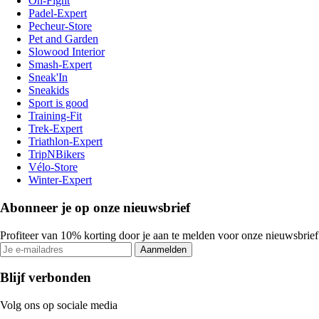
On-Fight
Padel-Expert
Pecheur-Store
Pet and Garden
Slowood Interior
Smash-Expert
Sneak'In
Sneakids
Sport is good
Training-Fit
Trek-Expert
Triathlon-Expert
TripNBikers
Vélo-Store
Winter-Expert
Abonneer je op onze nieuwsbrief
Profiteer van 10% korting door je aan te melden voor onze nieuwsbrief
Aanmelden
Blijf verbonden
Volg ons op sociale media