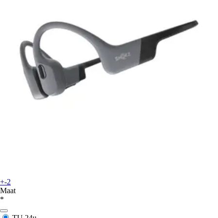
+-2
Maat
*
TU
24u