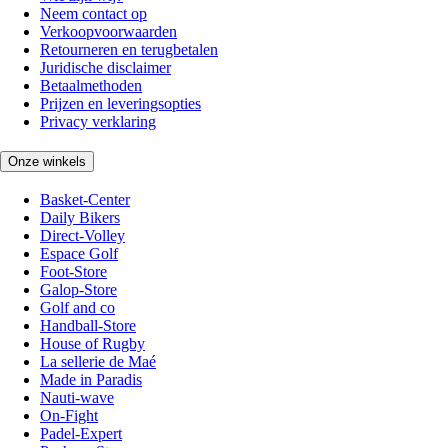
Neem contact op
Verkoopvoorwaarden
Retourneren en terugbetalen
Juridische disclaimer
Betaalmethoden
Prijzen en leveringsopties
Privacy verklaring
Onze winkels
Basket-Center
Daily Bikers
Direct-Volley
Espace Golf
Foot-Store
Galop-Store
Golf and co
Handball-Store
House of Rugby
La sellerie de Maé
Made in Paradis
Nauti-wave
On-Fight
Padel-Expert