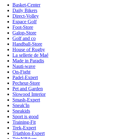
Basket-Center
Daily Bikers
Direct-Volley
Espace Golf
Foot-Store
Galop-Store
Golf and co
Handball-Store
House of Rugby
La sellerie de Maé
Made in Paradis
Nauti-wave
On-Fight
Padel-Expert
Pecheur-Store
Pet and Garden
Slowood Interior
Smash-Expert
Sneak'In
Sneakids
Sport is good
Training-Fit
Trek-Expert
Triathlon-Expert
TripNBikers