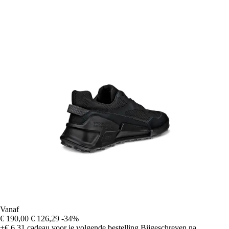
Vanaf
€ 190,00
€ 126,29
-34%
+€ 6,31
cadeau voor je volgende bestelling
Bijgeschreven na