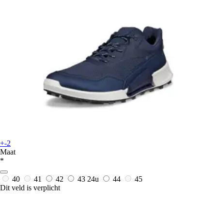
+-2
Maat
*
40
41
42
43
24u
44
45
Dit veld is verplicht