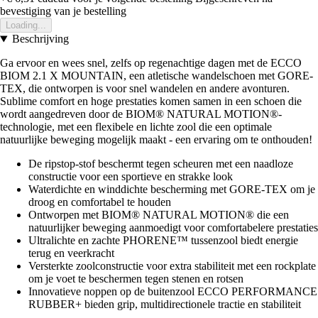
bevestiging van je bestelling
Loading...
Beschrijving
Ga ervoor en wees snel, zelfs op regenachtige dagen met de ECCO
BIOM 2.1 X MOUNTAIN, een atletische wandelschoen met GORE-
TEX, die ontworpen is voor snel wandelen en andere avonturen.
Sublime comfort en hoge prestaties komen samen in een schoen die
wordt aangedreven door de BIOM® NATURAL MOTION®-
technologie, met een flexibele en lichte zool die een optimale
natuurlijke beweging mogelijk maakt - een ervaring om te onthouden!
De ripstop-stof beschermt tegen scheuren met een naadloze
constructie voor een sportieve en strakke look
Waterdichte en winddichte bescherming met GORE-TEX om je
droog en comfortabel te houden
Ontworpen met BIOM® NATURAL MOTION® die een
natuurlijker beweging aanmoedigt voor comfortabelere prestaties
Ultralichte en zachte PHORENE™ tussenzool biedt energie
terug en veerkracht
Versterkte zoolconstructie voor extra stabiliteit met een rockplate
om je voet te beschermen tegen stenen en rotsen
Innovatieve noppen op de buitenzool ECCO PERFORMANCE
RUBBER+ bieden grip, multidirectionele tractie en stabiliteit