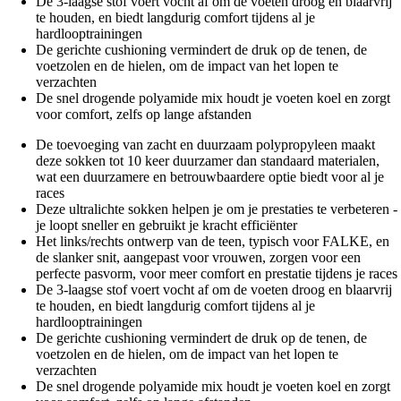
De 3-laagse stof voert vocht af om de voeten droog en blaarvrij
te houden, en biedt langdurig comfort tijdens al je
hardlooptrainingen
De gerichte cushioning vermindert de druk op de tenen, de
voetzolen en de hielen, om de impact van het lopen te
verzachten
De snel drogende polyamide mix houdt je voeten koel en zorgt
voor comfort, zelfs op lange afstanden
De toevoeging van zacht en duurzaam polypropyleen maakt
deze sokken tot 10 keer duurzamer dan standaard materialen,
wat een duurzamere en betrouwbaardere optie biedt voor al je
races
Deze ultralichte sokken helpen je om je prestaties te verbeteren -
je loopt sneller en gebruikt je kracht efficiënter
Het links/rechts ontwerp van de teen, typisch voor FALKE, en
de slanker snit, aangepast voor vrouwen, zorgen voor een
perfecte pasvorm, voor meer comfort en prestatie tijdens je races
De 3-laagse stof voert vocht af om de voeten droog en blaarvrij
te houden, en biedt langdurig comfort tijdens al je
hardlooptrainingen
De gerichte cushioning vermindert de druk op de tenen, de
voetzolen en de hielen, om de impact van het lopen te
verzachten
De snel drogende polyamide mix houdt je voeten koel en zorgt