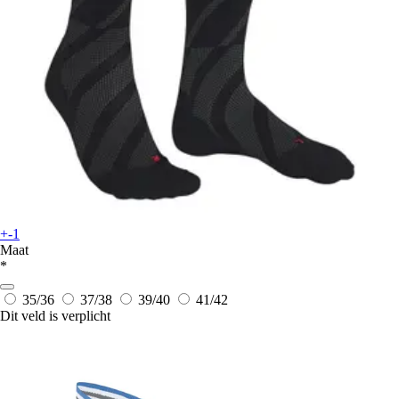
+-1
Maat
*
35/36
37/38
39/40
41/42
Dit veld is verplicht