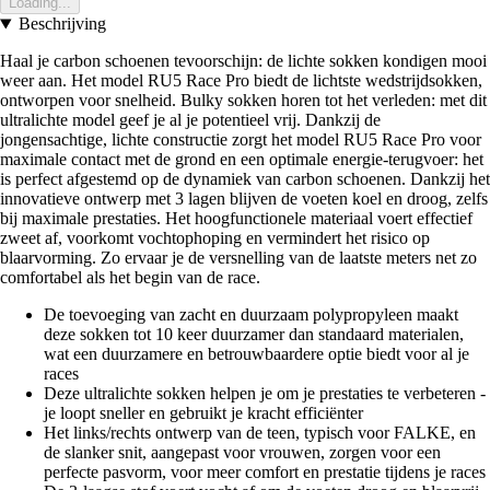
Loading...
Beschrijving
Haal je carbon schoenen tevoorschijn: de lichte sokken kondigen mooi
weer aan. Het model RU5 Race Pro biedt de lichtste wedstrijdsokken,
ontworpen voor snelheid. Bulky sokken horen tot het verleden: met dit
ultralichte model geef je al je potentieel vrij. Dankzij de
jongensachtige, lichte constructie zorgt het model RU5 Race Pro voor
maximale contact met de grond en een optimale energie-terugvoer: het
is perfect afgestemd op de dynamiek van carbon schoenen. Dankzij het
innovatieve ontwerp met 3 lagen blijven de voeten koel en droog, zelfs
bij maximale prestaties. Het hoogfunctionele materiaal voert effectief
zweet af, voorkomt vochtophoping en vermindert het risico op
blaarvorming. Zo ervaar je de versnelling van de laatste meters net zo
comfortabel als het begin van de race.
De toevoeging van zacht en duurzaam polypropyleen maakt
deze sokken tot 10 keer duurzamer dan standaard materialen,
wat een duurzamere en betrouwbaardere optie biedt voor al je
races
Deze ultralichte sokken helpen je om je prestaties te verbeteren -
je loopt sneller en gebruikt je kracht efficiënter
Het links/rechts ontwerp van de teen, typisch voor FALKE, en
de slanker snit, aangepast voor vrouwen, zorgen voor een
perfecte pasvorm, voor meer comfort en prestatie tijdens je races