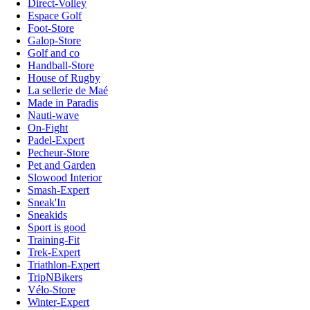
Direct-Volley
Espace Golf
Foot-Store
Galop-Store
Golf and co
Handball-Store
House of Rugby
La sellerie de Maé
Made in Paradis
Nauti-wave
On-Fight
Padel-Expert
Pecheur-Store
Pet and Garden
Slowood Interior
Smash-Expert
Sneak'In
Sneakids
Sport is good
Training-Fit
Trek-Expert
Triathlon-Expert
TripNBikers
Vélo-Store
Winter-Expert