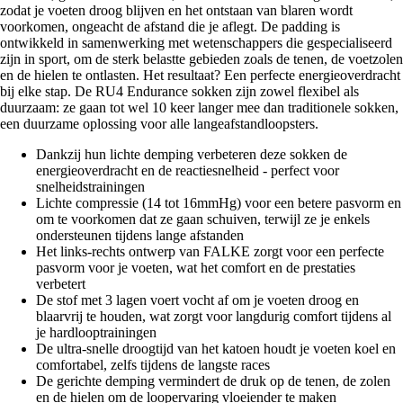
zodat je voeten droog blijven en het ontstaan van blaren wordt
voorkomen, ongeacht de afstand die je aflegt. De padding is
ontwikkeld in samenwerking met wetenschappers die gespecialiseerd
zijn in sport, om de sterk belastte gebieden zoals de tenen, de voetzolen
en de hielen te ontlasten. Het resultaat? Een perfecte energieoverdracht
bij elke stap. De RU4 Endurance sokken zijn zowel flexibel als
duurzaam: ze gaan tot wel 10 keer langer mee dan traditionele sokken,
een duurzame oplossing voor alle langeafstandloopsters.
Dankzij hun lichte demping verbeteren deze sokken de
energieoverdracht en de reactiesnelheid - perfect voor
snelheidstrainingen
Lichte compressie (14 tot 16mmHg) voor een betere pasvorm en
om te voorkomen dat ze gaan schuiven, terwijl ze je enkels
ondersteunen tijdens lange afstanden
Het links-rechts ontwerp van FALKE zorgt voor een perfecte
pasvorm voor je voeten, wat het comfort en de prestaties
verbetert
De stof met 3 lagen voert vocht af om je voeten droog en
blaarvrij te houden, wat zorgt voor langdurig comfort tijdens al
je hardlooptrainingen
De ultra-snelle droogtijd van het katoen houdt je voeten koel en
comfortabel, zelfs tijdens de langste races
De gerichte demping vermindert de druk op de tenen, de zolen
en de hielen om de loopervaring vloeiender te maken