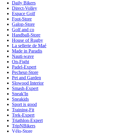
Daily Bikers
Direct-Volley
Espace Golf
Foot-Store
Galop-Store
Golf and co
Handball-Store
House of Rugby
La sellerie de Maé
Made in Paradis
Nauti-wave
On-Fight
Padel-Expert
Pecheur-Store
Pet and Garden
Slowood Interior
Smash-Expert
Sneak'In
Sneakids
Sport is good
Training-Fit
Trek-Expert
Triathlon-Expert
TripNBikers
Vélo-Store