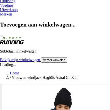
Uitrusting
Voeding
Uitverkoop
Merken
Toevoegen aan winkelwagen...
Subtotaal winkelwagen
Bekijk mijn winkelwagen
Verder winkelen
Loading...
Home
/
Vrouwen windjack Haglöfs Astral GTX II