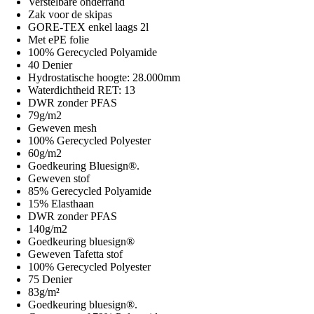
Verstelbare onderrand
Zak voor de skipas
GORE-TEX enkel laags 2l
Met ePE folie
100% Gerecycled Polyamide
40 Denier
Hydrostatische hoogte: 28.000mm
Waterdichtheid RET: 13
DWR zonder PFAS
79g/m2
Geweven mesh
100% Gerecycled Polyester
60g/m2
Goedkeuring Bluesign®.
Geweven stof
85% Gerecycled Polyamide
15% Elasthaan
DWR zonder PFAS
140g/m2
Goedkeuring bluesign®
Geweven Tafetta stof
100% Gerecycled Polyester
75 Denier
83g/m²
Goedkeuring bluesign®.