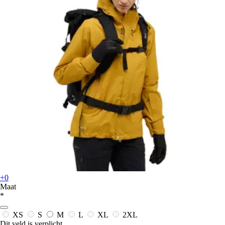
+0
Maat
*
XS
S
M
L
XL
2XL
Dit veld is verplicht