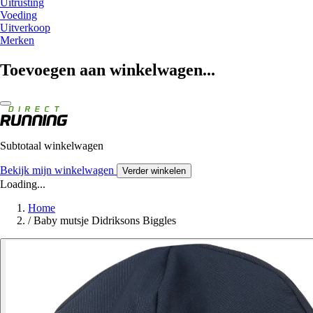
Uitrusting
Voeding
Uitverkoop
Merken
Toevoegen aan winkelwagen...
Subtotaal winkelwagen
Bekijk mijn winkelwagen
Verder winkelen
Loading...
Home
/
Baby mutsje Didriksons Biggles