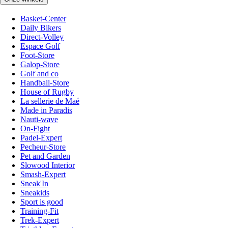
Basket-Center
Daily Bikers
Direct-Volley
Espace Golf
Foot-Store
Galop-Store
Golf and co
Handball-Store
House of Rugby
La sellerie de Maé
Made in Paradis
Nauti-wave
On-Fight
Padel-Expert
Pecheur-Store
Pet and Garden
Slowood Interior
Smash-Expert
Sneak'In
Sneakids
Sport is good
Training-Fit
Trek-Expert