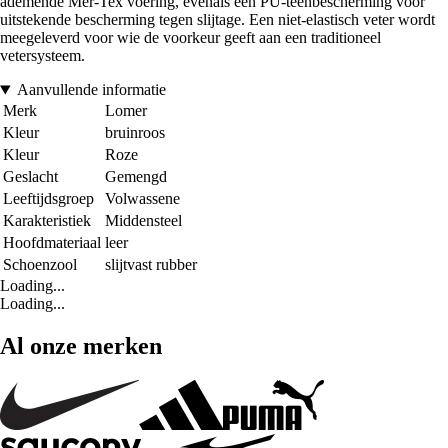
ademende Mer-Tex voering, evenals een PU-teenbescherming voor
uitstekende bescherming tegen slijtage. Een niet-elastisch veter wordt
meegeleverd voor wie de voorkeur geeft aan een traditioneel
vetersysteem.
Aanvullende informatie
Merk
Lomer
Kleur
bruinroos
Kleur
Roze
Geslacht
Gemengd
Leeftijdsgroep
Volwassene
Karakteristiek
Middensteel
Hoofdmateriaal
leer
Schoenzool
slijtvast rubber
Loading...
Loading...
Al onze merken