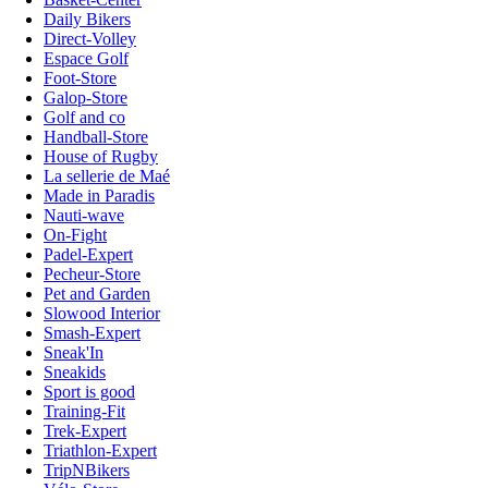
Daily Bikers
Direct-Volley
Espace Golf
Foot-Store
Galop-Store
Golf and co
Handball-Store
House of Rugby
La sellerie de Maé
Made in Paradis
Nauti-wave
On-Fight
Padel-Expert
Pecheur-Store
Pet and Garden
Slowood Interior
Smash-Expert
Sneak'In
Sneakids
Sport is good
Training-Fit
Trek-Expert
Triathlon-Expert
TripNBikers