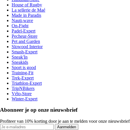
House of Rugby
La sellerie de Maé
Made in Paradis
Nauti-wave
On-Fight
Padel-Expert
Pecheur-Store
Pet and Garden
Slowood Interior
Smash-Expert
Sneak'In
Sneakids
Sport is good
Training-Fit
Trek-Expert
Triathlon-Expert
TripNBikers
Vélo-Store
Winter-Expert
Abonneer je op onze nieuwsbrief
Profiteer van 10% korting door je aan te melden voor onze nieuwsbrief
Aanmelden