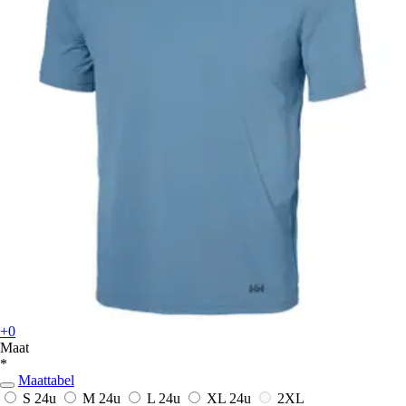
+0
Maat
*
Maattabel
S
24u
M
24u
L
24u
XL
24u
2XL