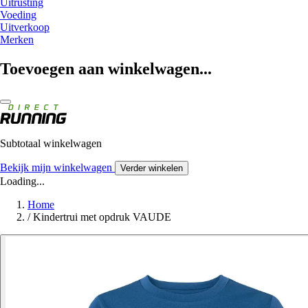
Uitrusting
Voeding
Uitverkoop
Merken
Toevoegen aan winkelwagen...
Subtotaal winkelwagen
Bekijk mijn winkelwagen
Verder winkelen
Loading...
Home
/
Kindertrui met opdruk VAUDE