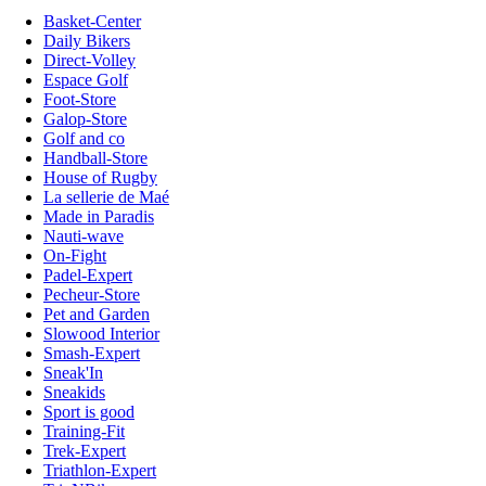
Basket-Center
Daily Bikers
Direct-Volley
Espace Golf
Foot-Store
Galop-Store
Golf and co
Handball-Store
House of Rugby
La sellerie de Maé
Made in Paradis
Nauti-wave
On-Fight
Padel-Expert
Pecheur-Store
Pet and Garden
Slowood Interior
Smash-Expert
Sneak'In
Sneakids
Sport is good
Training-Fit
Trek-Expert
Triathlon-Expert