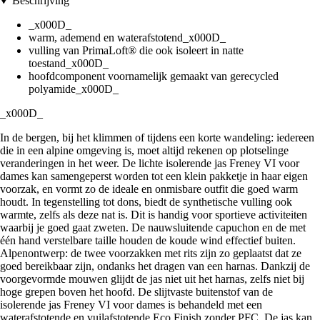
Beschrijving
_x000D_
warm, ademend en waterafstotend_x000D_
vulling van PrimaLoft® die ook isoleert in natte
toestand_x000D_
hoofdcomponent voornamelijk gemaakt van gerecycled
polyamide_x000D_
_x000D_
In de bergen, bij het klimmen of tijdens een korte wandeling: iedereen
die in een alpine omgeving is, moet altijd rekenen op plotselinge
veranderingen in het weer. De lichte isolerende jas Freney VI voor
dames kan samengeperst worden tot een klein pakketje in haar eigen
voorzak, en vormt zo de ideale en onmisbare outfit die goed warm
houdt. In tegenstelling tot dons, biedt de synthetische vulling ook
warmte, zelfs als deze nat is. Dit is handig voor sportieve activiteiten
waarbij je goed gaat zweten. De nauwsluitende capuchon en de met
één hand verstelbare taille houden de koude wind effectief buiten.
Alpenontwerp: de twee voorzakken met rits zijn zo geplaatst dat ze
goed bereikbaar zijn, ondanks het dragen van een harnas. Dankzij de
voorgevormde mouwen glijdt de jas niet uit het harnas, zelfs niet bij
hoge grepen boven het hoofd. De slijtvaste buitenstof van de
isolerende jas Freney VI voor dames is behandeld met een
waterafstotende en vuilafstotende Eco Finish zonder PFC. De jas kan