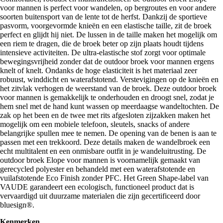
voor mannen is perfect voor wandelen, op bergroutes en voor andere
soorten buitensport van de lente tot de herfst. Dankzij de sportieve
pasvorm, voorgevormde knieën en een elastische taille, zit de broek
perfect en glijdt hij niet. De lussen in de taille maken het mogelijk om
een riem te dragen, die de broek beter op zijn plaats houdt tijdens
intensieve activiteiten. De ultra-elastische stof zorgt voor optimale
bewegingsvrijheid zonder dat de outdoor broek voor mannen ergens
knelt of knelt. Ondanks de hoge elasticiteit is het materiaal zeer
robuust, winddicht en waterafstotend. Verstevigingen op de knieën en
het zitvlak verhogen de weerstand van de broek. Deze outdoor broek
voor mannen is gemakkelijk te onderhouden en droogt snel, zodat je
hem snel met de hand kunt wassen op meerdaagse wandeltochten. De
zak op het been en de twee met rits afgesloten zijzakken maken het
mogelijk om een mobiele telefoon, sleutels, snacks of andere
belangrijke spullen mee te nemen. De opening van de benen is aan te
passen met een trekkoord. Deze details maken de wandelbroek een
echt multitalent en een onmisbare outfit in je wandeluitrusting. De
outdoor broek Elope voor mannen is voornamelijk gemaakt van
gerecycled polyester en behandeld met een waterafstotende en
vuilafstotende Eco Finish zonder PFC. Het Green Shape-label van
VAUDE garandeert een ecologisch, functioneel product dat is
vervaardigd uit duurzame materialen die zijn gecertificeerd door
bluesign®.
Kenmerken