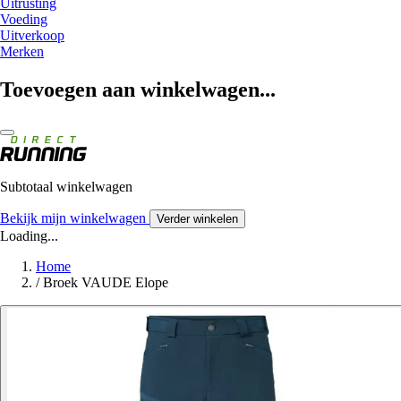
Uitrusting
Voeding
Uitverkoop
Merken
Toevoegen aan winkelwagen...
Subtotaal winkelwagen
Bekijk mijn winkelwagen
Verder winkelen
Loading...
Home
/
Broek VAUDE Elope