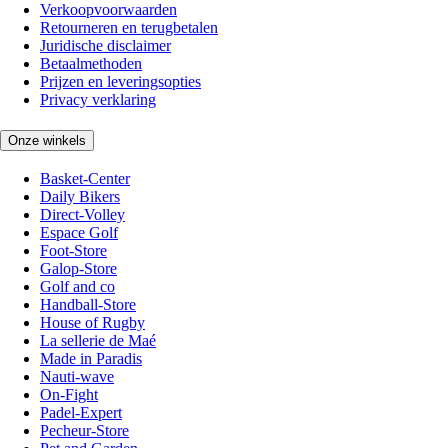
Verkoopvoorwaarden
Retourneren en terugbetalen
Juridische disclaimer
Betaalmethoden
Prijzen en leveringsopties
Privacy verklaring
Onze winkels
Basket-Center
Daily Bikers
Direct-Volley
Espace Golf
Foot-Store
Galop-Store
Golf and co
Handball-Store
House of Rugby
La sellerie de Maé
Made in Paradis
Nauti-wave
On-Fight
Padel-Expert
Pecheur-Store