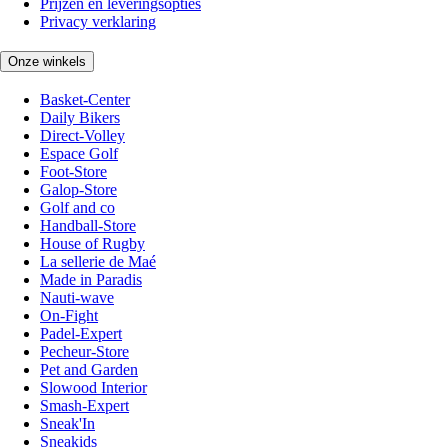
Prijzen en leveringsopties
Privacy verklaring
Onze winkels
Basket-Center
Daily Bikers
Direct-Volley
Espace Golf
Foot-Store
Galop-Store
Golf and co
Handball-Store
House of Rugby
La sellerie de Maé
Made in Paradis
Nauti-wave
On-Fight
Padel-Expert
Pecheur-Store
Pet and Garden
Slowood Interior
Smash-Expert
Sneak'In
Sneakids