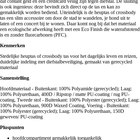
dat contant geld en een creditcard veilig zijn tegen diefstal. De sluiting
is ook ingenieus: deze bevindt zich direct op de tas en kan zo
gemakkelijk worden bediend. Uiteindelijk is de heuptas of crossbody
tas een slim accessoire om door de stad te wandelen, je hond uit te
laten of een concert bij te wonen. Daar komt nog bij dat het materiaal
een ecologische afwerking heeft met een Eco Finish die waterafstotend
is en zonder fluorcarbonen (PFC).
Kenmerken
Stedelijke heuptas of crossbody tas voor het dagelijks leven en reizen,
duidelijke indeling met diefstalbeveiliging, gemaakt van gerecycled
materiaal
Samenstelling
Hoofdmateriaal - Buitenkant: 100% Polyamide (gerecycled); Laag:
100% Polyurethaan, 400D / Ripstop / matte PU-coating / rug PU-
coating, Tweede stof - Buitenkant: 100% Polyester (gerecycled); Laag:
100% Polyurethaan, 900D Waxed Coating, Voering - Buitenkant:
100% Polyester (gerecycled); Laag: 100% Polyurethaan, 150D
geweven/ PU-coating
Pluspunten
hoofdcompartiment gemakkelijk toegankelijk