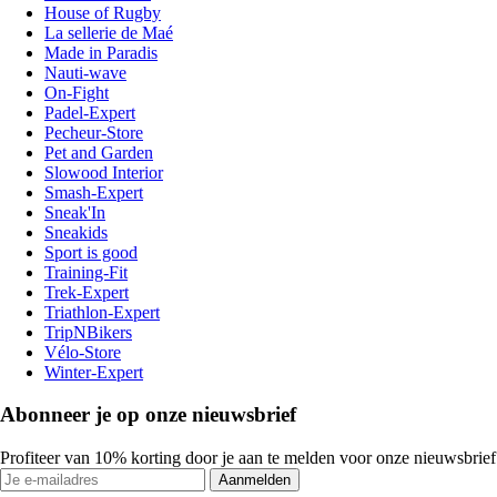
House of Rugby
La sellerie de Maé
Made in Paradis
Nauti-wave
On-Fight
Padel-Expert
Pecheur-Store
Pet and Garden
Slowood Interior
Smash-Expert
Sneak'In
Sneakids
Sport is good
Training-Fit
Trek-Expert
Triathlon-Expert
TripNBikers
Vélo-Store
Winter-Expert
Abonneer je op onze nieuwsbrief
Profiteer van 10% korting door je aan te melden voor onze nieuwsbrief
Aanmelden