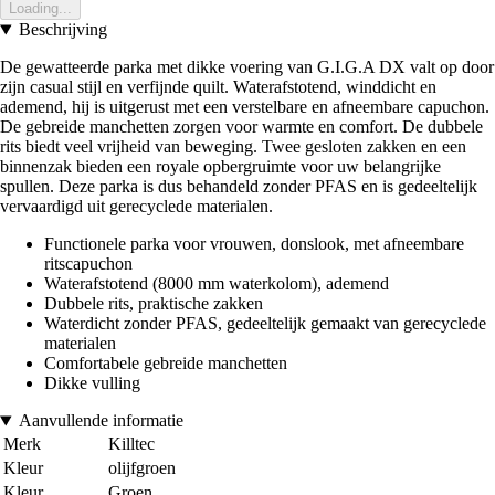
Loading...
Beschrijving
De gewatteerde parka met dikke voering van G.I.G.A DX valt op door
zijn casual stijl en verfijnde quilt. Waterafstotend, winddicht en
ademend, hij is uitgerust met een verstelbare en afneembare capuchon.
De gebreide manchetten zorgen voor warmte en comfort. De dubbele
rits biedt veel vrijheid van beweging. Twee gesloten zakken en een
binnenzak bieden een royale opbergruimte voor uw belangrijke
spullen. Deze parka is dus behandeld zonder PFAS en is gedeeltelijk
vervaardigd uit gerecyclede materialen.
Functionele parka voor vrouwen, donslook, met afneembare
ritscapuchon
Waterafstotend (8000 mm waterkolom), ademend
Dubbele rits, praktische zakken
Waterdicht zonder PFAS, gedeeltelijk gemaakt van gerecyclede
materialen
Comfortabele gebreide manchetten
Dikke vulling
Aanvullende informatie
Merk
Killtec
Kleur
olijfgroen
Kleur
Groen