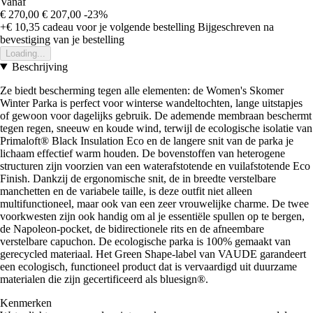
Vanaf
€ 270,00
€ 207,00
-23%
+€ 10,35
cadeau voor je volgende bestelling
Bijgeschreven na
bevestiging van je bestelling
Loading...
Beschrijving
Ze biedt bescherming tegen alle elementen: de Women's Skomer
Winter Parka is perfect voor winterse wandeltochten, lange uitstapjes
of gewoon voor dagelijks gebruik. De ademende membraan beschermt
tegen regen, sneeuw en koude wind, terwijl de ecologische isolatie van
Primaloft® Black Insulation Eco en de langere snit van de parka je
lichaam effectief warm houden. De bovenstoffen van heterogene
structuren zijn voorzien van een waterafstotende en vuilafstotende Eco
Finish. Dankzij de ergonomische snit, de in breedte verstelbare
manchetten en de variabele taille, is deze outfit niet alleen
multifunctioneel, maar ook van een zeer vrouwelijke charme. De twee
voorkwesten zijn ook handig om al je essentiële spullen op te bergen,
de Napoleon-pocket, de bidirectionele rits en de afneembare
verstelbare capuchon. De ecologische parka is 100% gemaakt van
gerecycled materiaal. Het Green Shape-label van VAUDE garandeert
een ecologisch, functioneel product dat is vervaardigd uit duurzame
materialen die zijn gecertificeerd als bluesign®.
Kenmerken