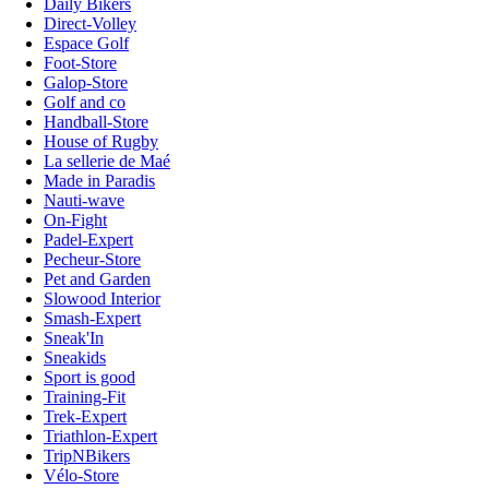
Daily Bikers
Direct-Volley
Espace Golf
Foot-Store
Galop-Store
Golf and co
Handball-Store
House of Rugby
La sellerie de Maé
Made in Paradis
Nauti-wave
On-Fight
Padel-Expert
Pecheur-Store
Pet and Garden
Slowood Interior
Smash-Expert
Sneak'In
Sneakids
Sport is good
Training-Fit
Trek-Expert
Triathlon-Expert
TripNBikers
Vélo-Store