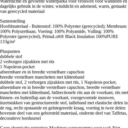
Waterdichte en gevoerde winterparka voor vrouwen voor wandelen en
dagelijks gebruik in de winter, winddicht en ademend, warm, gemaakt
van gerecycled materiaal
Samenstelling
Hoofdmateriaal - Buitenstof: 100% Polyester (gerecycled); Membraan:
100% Polyurethaan, Voering: 100% Polyamide, Vulling: 100%
Polyester (gerecycled), PrimaLoft® Black Insulation 100%PURE
133g/m²
Pluspunten
dubbele stof
2 verborgen zijzakken met rits
1 Napoleon-pocket
afneembare en in breedte verstelbare capuchon
breedte verstelbare manchetten met klittenband
dubbele stof, 2 verborgen zijzakken met rits, 1 Napoleon-pocket,
afneembare en in breedte verstelbare capuchon, breedte verstelbare
manchetten met klittenband, bidirectionele rits aan de voorkant, rits met
binnen- en buitenflap aan de voorkant, voorgevormde mouwen,
inzetstukken van gestructureerde stof, tailleband met elastische delen in
de rug, recht opstaande en geïntegreerde kraag, voering in twee delen:
bovenste deel van een geborsteld materiaal, onderste deel van Taffetas,
decoratieve borduursel
Geen chemische reiniging; Machinewasprogramma voor wol; Niet