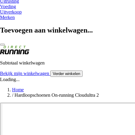
Uitrusting
Voeding
Uitverkoop
Merken
Toevoegen aan winkelwagen...
Subtotaal winkelwagen
Bekijk mijn winkelwagen
Verder winkelen
Loading...
Home
/
Hardloopschoenen On-running Cloudultra 2