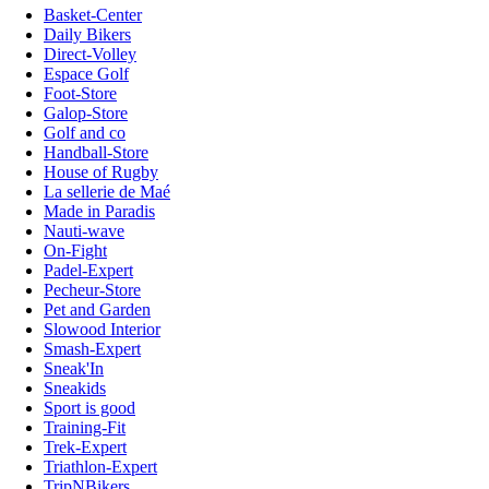
Basket-Center
Daily Bikers
Direct-Volley
Espace Golf
Foot-Store
Galop-Store
Golf and co
Handball-Store
House of Rugby
La sellerie de Maé
Made in Paradis
Nauti-wave
On-Fight
Padel-Expert
Pecheur-Store
Pet and Garden
Slowood Interior
Smash-Expert
Sneak'In
Sneakids
Sport is good
Training-Fit
Trek-Expert
Triathlon-Expert
TripNBikers