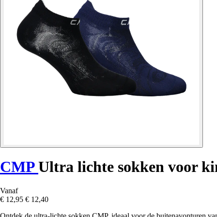
CMP
Ultra lichte sokken voor k
Vanaf
€ 12,95
€ 12,40
Ontdek de ultra-lichte sokken CMP, ideaal voor de buitenavonturen van