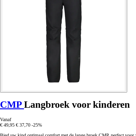
CMP
Langbroek voor kinderen
Vanaf
€ 49,95
€ 37,70
-25%
Bied uw kind optimaal comfort met de lange broek CMP, perfect voor zi