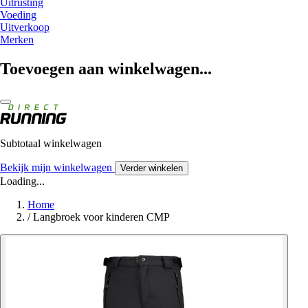
Uitrusting
Voeding
Uitverkoop
Merken
Toevoegen aan winkelwagen...
Subtotaal winkelwagen
Bekijk mijn winkelwagen
Verder winkelen
Loading...
Home
/
Langbroek voor kinderen CMP