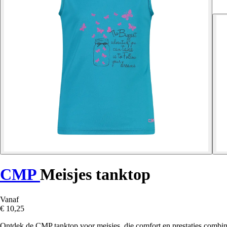
CMP
Meisjes tanktop
Vanaf
€ 10,25
Ontdek de CMP tanktop voor meisjes, die comfort en prestaties combine