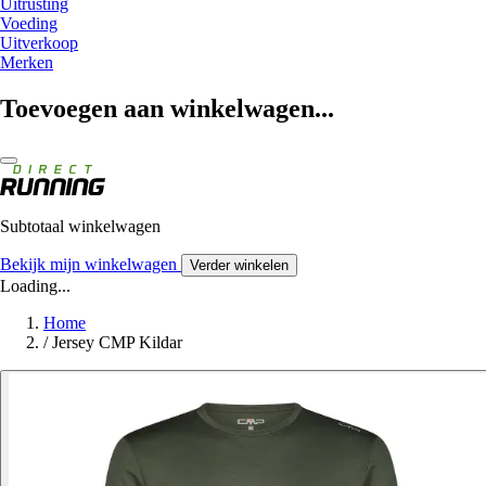
Uitrusting
Voeding
Uitverkoop
Merken
Toevoegen aan winkelwagen...
Subtotaal winkelwagen
Bekijk mijn winkelwagen
Verder winkelen
Loading...
Home
/
Jersey CMP Kildar