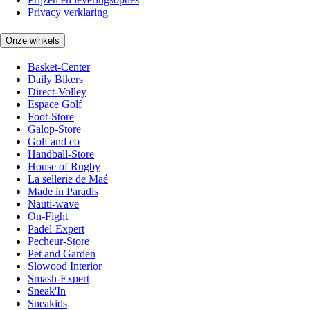
Privacy verklaring
Onze winkels
Basket-Center
Daily Bikers
Direct-Volley
Espace Golf
Foot-Store
Galop-Store
Golf and co
Handball-Store
House of Rugby
La sellerie de Maé
Made in Paradis
Nauti-wave
On-Fight
Padel-Expert
Pecheur-Store
Pet and Garden
Slowood Interior
Smash-Expert
Sneak'In
Sneakids