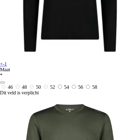
+-1
Maat
*
46
48
50
52
54
56
58
Dit veld is verplicht