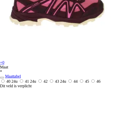
+0
Maat
*
Maattabel
40
24u
41
24u
42
43
24u
44
45
46
Dit veld is verplicht