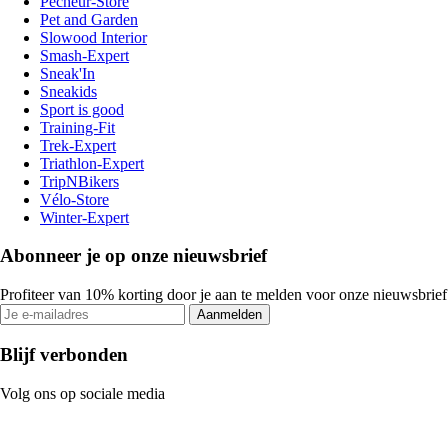
Pecheur-Store
Pet and Garden
Slowood Interior
Smash-Expert
Sneak'In
Sneakids
Sport is good
Training-Fit
Trek-Expert
Triathlon-Expert
TripNBikers
Vélo-Store
Winter-Expert
Abonneer je op onze nieuwsbrief
Profiteer van 10% korting door je aan te melden voor onze nieuwsbrief
Aanmelden
Blijf verbonden
Volg ons op sociale media