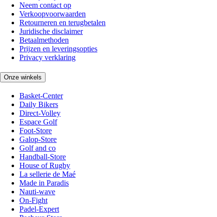
Neem contact op
Verkoopvoorwaarden
Retourneren en terugbetalen
Juridische disclaimer
Betaalmethoden
Prijzen en leveringsopties
Privacy verklaring
Onze winkels
Basket-Center
Daily Bikers
Direct-Volley
Espace Golf
Foot-Store
Galop-Store
Golf and co
Handball-Store
House of Rugby
La sellerie de Maé
Made in Paradis
Nauti-wave
On-Fight
Padel-Expert