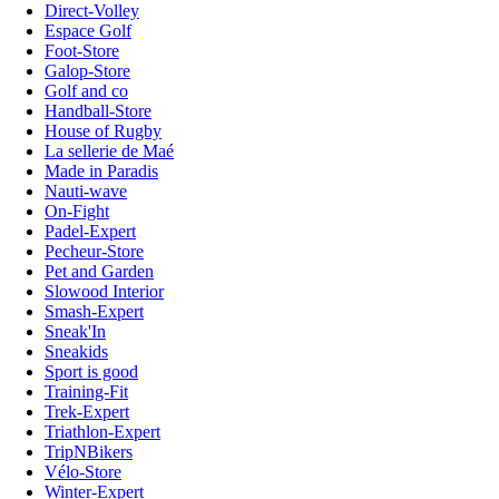
Direct-Volley
Espace Golf
Foot-Store
Galop-Store
Golf and co
Handball-Store
House of Rugby
La sellerie de Maé
Made in Paradis
Nauti-wave
On-Fight
Padel-Expert
Pecheur-Store
Pet and Garden
Slowood Interior
Smash-Expert
Sneak'In
Sneakids
Sport is good
Training-Fit
Trek-Expert
Triathlon-Expert
TripNBikers
Vélo-Store
Winter-Expert