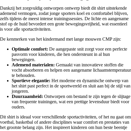
Dankzij het zorgvuldig ontworpen ontwerp biedt dit shirt uitstekende
ademend vermogen, zodat jonge sporters koel en comfortabel blijven,
zelfs tijdens de meest intense trainingssessies. De lichte en aangename
stof op de huid bevordert een grote bewegingsvrijheid, wat essentieel
is voor alle sportactiviteiten.
De kenmerken van het kindermand met lange mouwen CMP zijn:
Optimale comfort:
De aangepaste snit zorgt voor een perfecte
pasvorm voor kinderen, die hen ondersteunt in al hun
bewegingen.
Ademend materialen:
Gemaakt van innovatieve stoffen die
vocht absorberen en helpen een aangename lichaamstemperatuur
te behouden.
Sportieve elegantie:
Het moderne en dynamische ontwerp van
het shirt past perfect in de sportwereld en sluit aan bij de stijl van
jongeren.
Duurzaamheid:
Ontworpen om bestand te zijn tegen de slijtage
van frequente trainingen, wat een prettige levensduur biedt voor
ouders.
Dit shirt is ideaal voor verschillende sportactiviteiten, of het nu gaat om
voetbal, basketbal of andere disciplines waar comfort en prestaties van
het grootste belang zijn. Het inspireert kinderen om hun beste beentje