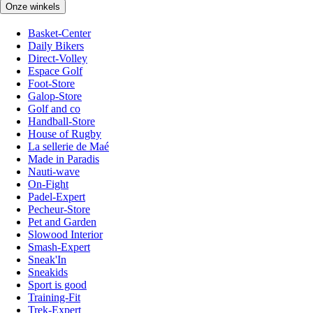
Onze winkels
Basket-Center
Daily Bikers
Direct-Volley
Espace Golf
Foot-Store
Galop-Store
Golf and co
Handball-Store
House of Rugby
La sellerie de Maé
Made in Paradis
Nauti-wave
On-Fight
Padel-Expert
Pecheur-Store
Pet and Garden
Slowood Interior
Smash-Expert
Sneak'In
Sneakids
Sport is good
Training-Fit
Trek-Expert