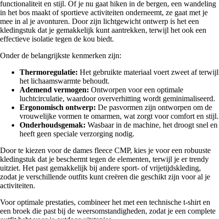
functionaliteit en stijl. Of je nu gaat hiken in de bergen, een wandeling
in het bos maakt of sportieve activiteiten onderneemt, ze gaat met je
mee in al je avonturen. Door zijn lichtgewicht ontwerp is het een
kledingstuk dat je gemakkelijk kunt aantrekken, terwijl het ook een
effectieve isolatie tegen de kou biedt.
Onder de belangrijkste kenmerken zijn:
Thermoregulatie:
Het gebruikte materiaal voert zweet af terwijl
het lichaamswarmte behoudt.
Ademend vermogen:
Ontworpen voor een optimale
luchtcirculatie, waardoor oververhitting wordt geminimaliseerd.
Ergonomisch ontwerp:
De pasvormen zijn ontworpen om de
vrouwelijke vormen te omarmen, wat zorgt voor comfort en stijl.
Onderhoudsgemak:
Wasbaar in de machine, het droogt snel en
heeft geen speciale verzorging nodig.
Door te kiezen voor de dames fleece CMP, kies je voor een robuuste
kledingstuk dat je beschermt tegen de elementen, terwijl je er trendy
uitziet. Het past gemakkelijk bij andere sport- of vrijetijdskleding,
zodat je verschillende outfits kunt creëren die geschikt zijn voor al je
activiteiten.
Voor optimale prestaties, combineer het met een technische t-shirt en
een broek die past bij de weersomstandigheden, zodat je een complete