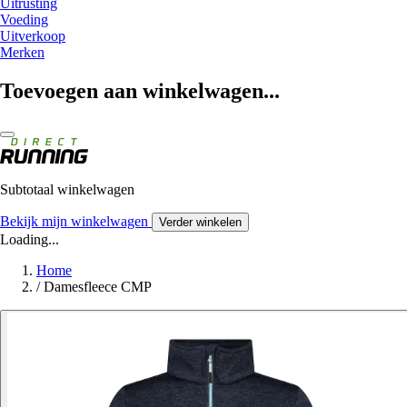
Uitrusting
Voeding
Uitverkoop
Merken
Toevoegen aan winkelwagen...
Subtotaal winkelwagen
Bekijk mijn winkelwagen
Verder winkelen
Loading...
Home
/
Damesfleece CMP