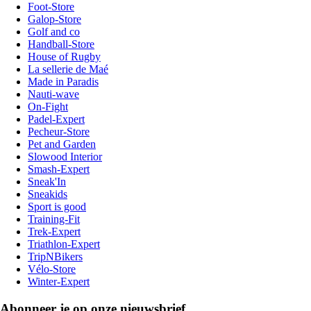
Foot-Store
Galop-Store
Golf and co
Handball-Store
House of Rugby
La sellerie de Maé
Made in Paradis
Nauti-wave
On-Fight
Padel-Expert
Pecheur-Store
Pet and Garden
Slowood Interior
Smash-Expert
Sneak'In
Sneakids
Sport is good
Training-Fit
Trek-Expert
Triathlon-Expert
TripNBikers
Vélo-Store
Winter-Expert
Abonneer je op onze nieuwsbrief