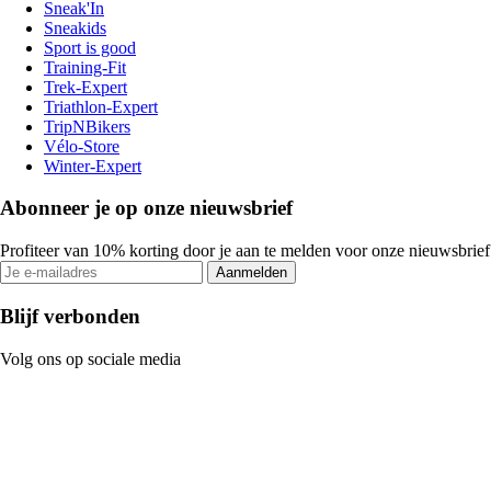
Sneak'In
Sneakids
Sport is good
Training-Fit
Trek-Expert
Triathlon-Expert
TripNBikers
Vélo-Store
Winter-Expert
Abonneer je op onze nieuwsbrief
Profiteer van 10% korting door je aan te melden voor onze nieuwsbrief
Aanmelden
Blijf verbonden
Volg ons op sociale media