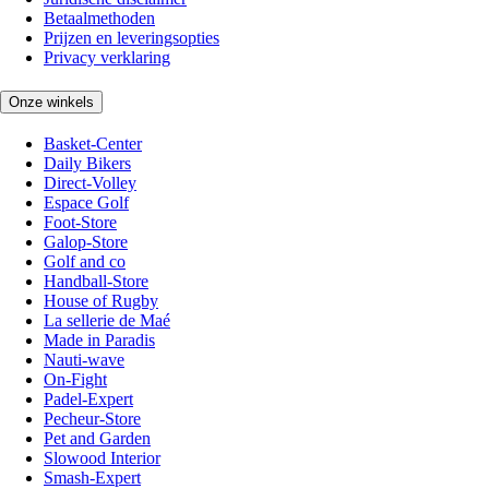
Betaalmethoden
Prijzen en leveringsopties
Privacy verklaring
Onze winkels
Basket-Center
Daily Bikers
Direct-Volley
Espace Golf
Foot-Store
Galop-Store
Golf and co
Handball-Store
House of Rugby
La sellerie de Maé
Made in Paradis
Nauti-wave
On-Fight
Padel-Expert
Pecheur-Store
Pet and Garden
Slowood Interior
Smash-Expert