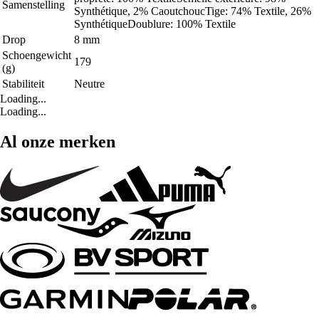
Samenstelling
Synthétique, 2% CaoutchoucTige: 74% Textile, 26%
SynthétiqueDoublure: 100% Textile
Drop
8 mm
Schoengewicht
179
(g)
Stabiliteit
Neutre
Loading...
Loading...
Al onze merken