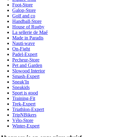
Foot-Store
Galop-Store
Golf and co
Handball-Store
House of Rugby
La sellerie de Maé
Made in Paradis
Nauti-wave
On-Fight
Padel-Expert
Pecheur-Store
Pet and Garden
Slowood Interior
Smash-Expert
Sneak'In
Sneakids
Sport is good
Training-Fit
Trek-Expert
Triathlon-Expert
TripNBikers
Vélo-Store
Winter-Expert