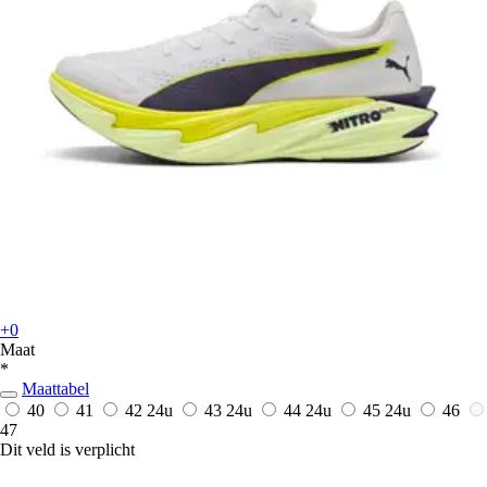
+0
Maat
*
Maattabel
40
41
42
24u
43
24u
44
24u
45
24u
46
47
Dit veld is verplicht