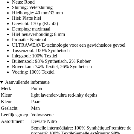
Neus: Rond
Sluiting: Vetersluiting
Hielhoogte: 40 mm/32 mm
Hiel: Platte hiel
Gewicht: 170 g (EU 42)
Demping: maximaal
Hiel-neusverhouding: 8 mm
Pronatie: Neutraal
ULTRAWEAVE-technologie voor een gewichtsloos gevoel
Tussenzool: 100% Synthetisch
Inlegzool: 100% Textiel
Buitenzool: 98% Synthetisch, 2% Rubber
Bovenkant: 74% Textiel, 26% Synthetisch
Voering: 100% Textiel
Aanvullende informatie
Merk
Puma
Kleur
light lavender-ultra red-inky depths
Kleur
Paars
Geslacht
Man
Leeftijdsgroep
Volwassene
Assortiment
Deviate Nitro
Semelle intermédiaire: 100% SynthétiquePremière de
propreté: 100% TextileSemelle extérieure: 98%