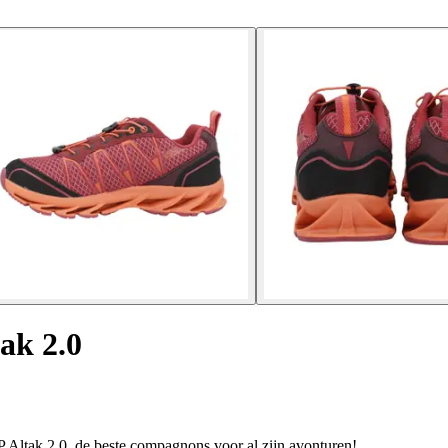
ak 2.0
Altak 2.0, de beste compagnons voor al zijn avonturen!