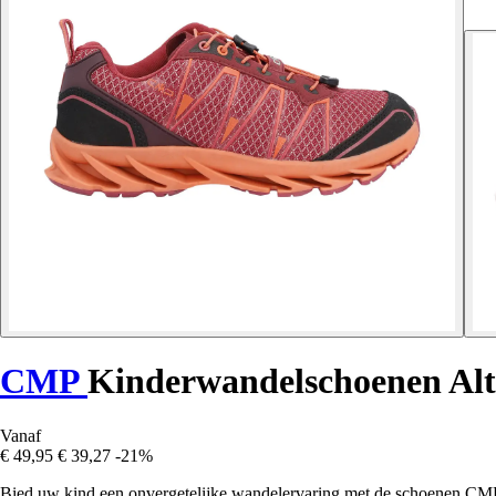
CMP
Kinderwandelschoenen Alt
Vanaf
€ 49,95
€ 39,27
-21%
Bied uw kind een onvergetelijke wandelervaring met de schoenen CMP 