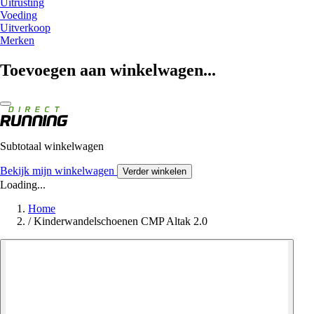
Uitrusting
Voeding
Uitverkoop
Merken
Toevoegen aan winkelwagen...
Subtotaal winkelwagen
Bekijk mijn winkelwagen
Verder winkelen
Loading...
Home
/
Kinderwandelschoenen CMP Altak 2.0