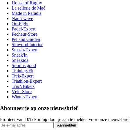
House of Rugby
La sellerie de Maé
Made in Paradis
Nauti-wave
On-Fight
Padel-Expert
Pecheur-Store
Pet and Garden
Slowood Interior
Smash-Expert
Sneak'In
Sneakids
Sport is good
Training-Fit
Trek-Expert
Triathlon-Expert
TripNBikers
Vélo-Store
Winter-Expert
Abonneer je op onze nieuwsbrief
Profiteer van 10% korting door je aan te melden voor onze nieuwsbrief
Aanmelden