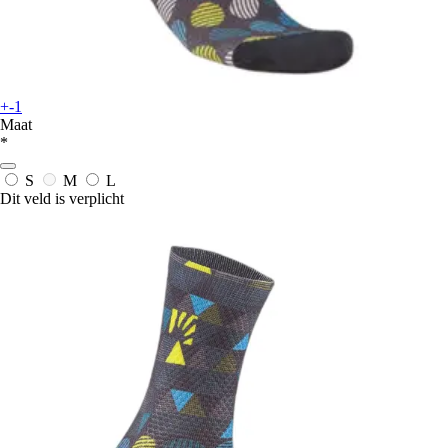
+-1
Maat
*
S
M
L
Dit veld is verplicht