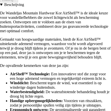
Beschrijving
De Wandeljas Mountain Hardwear Kor AirShell™ is de ideale keuze
voor wandelliefhebbers die zowel lichtgewicht als bescherming
zoeken. Ontworpen om te voldoen aan de eisen van
buitensportactiviteiten, combineert deze jas geavanceerde technologie
met optimaal comfort.
Gemaakt van hoogwaardige materialen, biedt de Kor AirShell™
uitstekende ademend vermogen, waardoor vocht wordt afgevoerd
terwijl je droog blijft tijdens je avonturen. Of je nu in de bergen bent of
op een pad, deze jas is ontworpen om je te beschermen tegen de
elementen, terwijl je een grote bewegingsvrijheid behouden blijft.
De opvallende kenmerken van deze jas zijn:
AirShell™ Technologie:
Een innovatieve stof die zorgt voor
een hoge ademend vermogen en tegelijkertijd extreem licht is.
Winddicht:
Beschermt tegen de wind, wat essentieel is op
winderige dagen buitenshuis.
Waterbestendigheid:
De waterafstotende behandeling houdt je
droog bij lichte regen.
Handige opbergmogelijkheden:
Voorzien van ritszakken,
zodat je persoonlijke spullen veilig zijn tijdens je uitstapjes.
Ergonomisch ontwerp:
De geoptimaliseerde snit garandeert