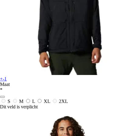
+-1
Maat
*
S
M
L
XL
2XL
Dit veld is verplicht