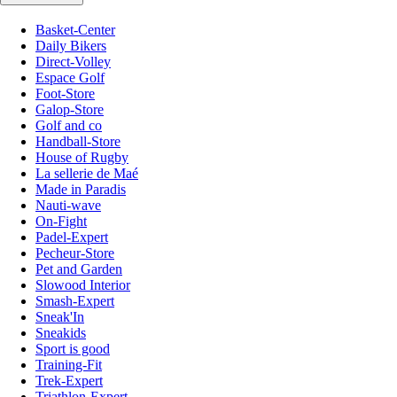
Basket-Center
Daily Bikers
Direct-Volley
Espace Golf
Foot-Store
Galop-Store
Golf and co
Handball-Store
House of Rugby
La sellerie de Maé
Made in Paradis
Nauti-wave
On-Fight
Padel-Expert
Pecheur-Store
Pet and Garden
Slowood Interior
Smash-Expert
Sneak'In
Sneakids
Sport is good
Training-Fit
Trek-Expert
Triathlon-Expert