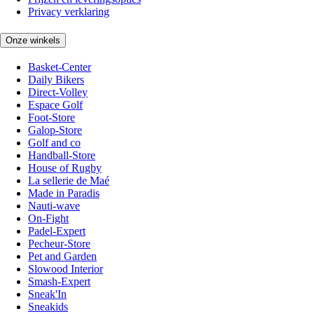
Privacy verklaring
Onze winkels
Basket-Center
Daily Bikers
Direct-Volley
Espace Golf
Foot-Store
Galop-Store
Golf and co
Handball-Store
House of Rugby
La sellerie de Maé
Made in Paradis
Nauti-wave
On-Fight
Padel-Expert
Pecheur-Store
Pet and Garden
Slowood Interior
Smash-Expert
Sneak'In
Sneakids