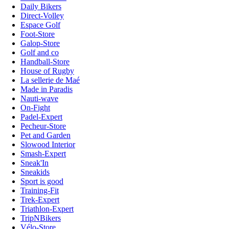
Daily Bikers
Direct-Volley
Espace Golf
Foot-Store
Galop-Store
Golf and co
Handball-Store
House of Rugby
La sellerie de Maé
Made in Paradis
Nauti-wave
On-Fight
Padel-Expert
Pecheur-Store
Pet and Garden
Slowood Interior
Smash-Expert
Sneak'In
Sneakids
Sport is good
Training-Fit
Trek-Expert
Triathlon-Expert
TripNBikers
Vélo-Store