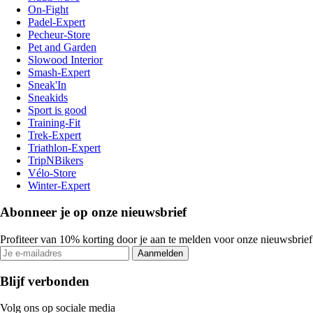
On-Fight
Padel-Expert
Pecheur-Store
Pet and Garden
Slowood Interior
Smash-Expert
Sneak'In
Sneakids
Sport is good
Training-Fit
Trek-Expert
Triathlon-Expert
TripNBikers
Vélo-Store
Winter-Expert
Abonneer je op onze nieuwsbrief
Profiteer van 10% korting door je aan te melden voor onze nieuwsbrief
Aanmelden
Blijf verbonden
Volg ons op sociale media