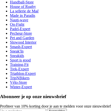
Handball-Store
House of Rugby
La sellerie de Maé
Made in Paradis
Nauti-wave
On-Fight
Padel-Expert
Pecheur-Store
Pet and Garden
Slowood Interior
Smash-Expert
Sneak'In
Sneakids
Sport is good
Training-Fit
Trek-Expert
Triathlon-Expert
TripNBikers
Vélo-Store
Winter-Expert
Abonneer je op onze nieuwsbrief
Profiteer van 10% korting door je aan te melden voor onze nieuwsbrief