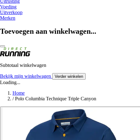
Uitrusting
Voeding
Uitverkoop
Merken
Toevoegen aan winkelwagen...
Subtotaal winkelwagen
Bekijk mijn winkelwagen
Verder winkelen
Loading...
Home
/
Polo Columbia Technique Triple Canyon