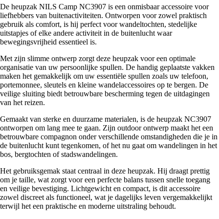
De heupzak NILS Camp NC3907 is een onmisbaar accessoire voor
liefhebbers van buitenactiviteiten. Ontworpen voor zowel praktisch
gebruik als comfort, is hij perfect voor wandeltochten, stedelijke
uitstapjes of elke andere activiteit in de buitenlucht waar
bewegingsvrijheid essentieel is.
Met zijn slimme ontwerp zorgt deze heupzak voor een optimale
organisatie van uw persoonlijke spullen. De handig geplaatste vakken
maken het gemakkelijk om uw essentiële spullen zoals uw telefoon,
portemonnee, sleutels en kleine wandelaccessoires op te bergen. De
veilige sluiting biedt betrouwbare bescherming tegen de uitdagingen
van het reizen.
Gemaakt van sterke en duurzame materialen, is de heupzak NC3907
ontworpen om lang mee te gaan. Zijn outdoor ontwerp maakt het een
betrouwbare compagnon onder verschillende omstandigheden die je in
de buitenlucht kunt tegenkomen, of het nu gaat om wandelingen in het
bos, bergtochten of stadswandelingen.
Het gebruiksgemak staat centraal in deze heupzak. Hij draagt prettig
om je taille, wat zorgt voor een perfecte balans tussen snelle toegang
en veilige bevestiging. Lichtgewicht en compact, is dit accessoire
zowel discreet als functioneel, wat je dagelijks leven vergemakkelijkt
terwijl het een praktische en moderne uitstraling behoudt.