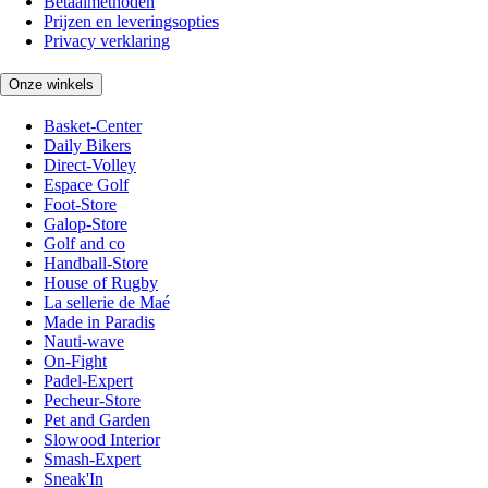
Betaalmethoden
Prijzen en leveringsopties
Privacy verklaring
Onze winkels
Basket-Center
Daily Bikers
Direct-Volley
Espace Golf
Foot-Store
Galop-Store
Golf and co
Handball-Store
House of Rugby
La sellerie de Maé
Made in Paradis
Nauti-wave
On-Fight
Padel-Expert
Pecheur-Store
Pet and Garden
Slowood Interior
Smash-Expert
Sneak'In