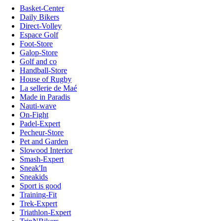
Basket-Center
Daily Bikers
Direct-Volley
Espace Golf
Foot-Store
Galop-Store
Golf and co
Handball-Store
House of Rugby
La sellerie de Maé
Made in Paradis
Nauti-wave
On-Fight
Padel-Expert
Pecheur-Store
Pet and Garden
Slowood Interior
Smash-Expert
Sneak'In
Sneakids
Sport is good
Training-Fit
Trek-Expert
Triathlon-Expert