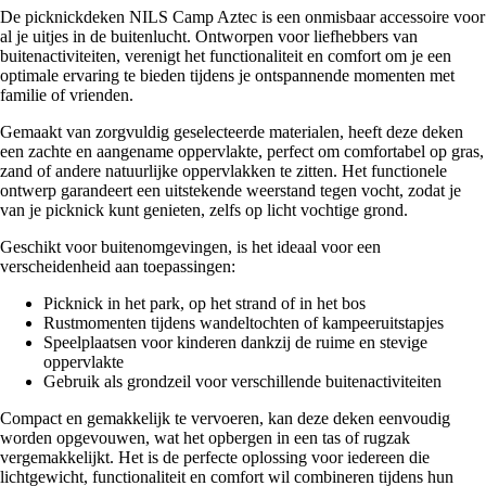
De picknickdeken NILS Camp Aztec is een onmisbaar accessoire voor
al je uitjes in de buitenlucht. Ontworpen voor liefhebbers van
buitenactiviteiten, verenigt het functionaliteit en comfort om je een
optimale ervaring te bieden tijdens je ontspannende momenten met
familie of vrienden.
Gemaakt van zorgvuldig geselecteerde materialen, heeft deze deken
een zachte en aangename oppervlakte, perfect om comfortabel op gras,
zand of andere natuurlijke oppervlakken te zitten. Het functionele
ontwerp garandeert een uitstekende weerstand tegen vocht, zodat je
van je picknick kunt genieten, zelfs op licht vochtige grond.
Geschikt voor buitenomgevingen, is het ideaal voor een
verscheidenheid aan toepassingen:
Picknick in het park, op het strand of in het bos
Rustmomenten tijdens wandeltochten of kampeeruitstapjes
Speelplaatsen voor kinderen dankzij de ruime en stevige
oppervlakte
Gebruik als grondzeil voor verschillende buitenactiviteiten
Compact en gemakkelijk te vervoeren, kan deze deken eenvoudig
worden opgevouwen, wat het opbergen in een tas of rugzak
vergemakkelijkt. Het is de perfecte oplossing voor iedereen die
lichtgewicht, functionaliteit en comfort wil combineren tijdens hun