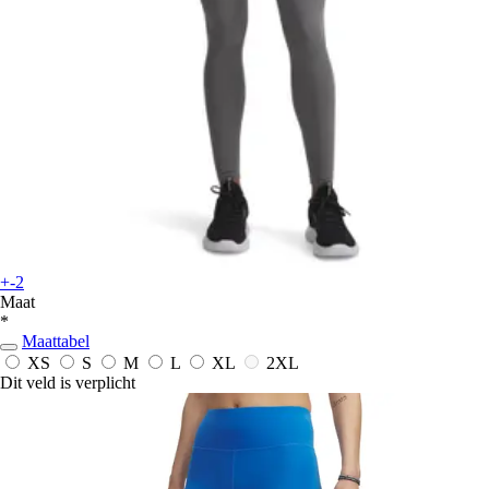
+-2
Maat
*
Maattabel
XS
S
M
L
XL
2XL
Dit veld is verplicht