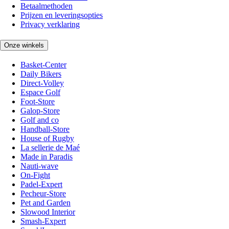
Betaalmethoden
Prijzen en leveringsopties
Privacy verklaring
Onze winkels
Basket-Center
Daily Bikers
Direct-Volley
Espace Golf
Foot-Store
Galop-Store
Golf and co
Handball-Store
House of Rugby
La sellerie de Maé
Made in Paradis
Nauti-wave
On-Fight
Padel-Expert
Pecheur-Store
Pet and Garden
Slowood Interior
Smash-Expert