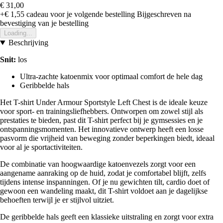
€ 31,00
+€ 1,55
cadeau voor je volgende bestelling
Bijgeschreven na
bevestiging van je bestelling
Loading...
Beschrijving
Snit:
los
Ultra-zachte katoenmix voor optimaal comfort de hele dag
Geribbelde hals
Het T-shirt Under Armour Sportstyle Left Chest is de ideale keuze
voor sport- en trainingsliefhebbers. Ontworpen om zowel stijl als
prestaties te bieden, past dit T-shirt perfect bij je gymsessies en je
ontspanningsmomenten. Het innovatieve ontwerp heeft een losse
pasvorm die vrijheid van beweging zonder beperkingen biedt, ideaal
voor al je sportactiviteiten.
De combinatie van hoogwaardige katoenvezels zorgt voor een
aangename aanraking op de huid, zodat je comfortabel blijft, zelfs
tijdens intense inspanningen. Of je nu gewichten tilt, cardio doet of
gewoon een wandeling maakt, dit T-shirt voldoet aan je dagelijkse
behoeften terwijl je er stijlvol uitziet.
De geribbelde hals geeft een klassieke uitstraling en zorgt voor extra