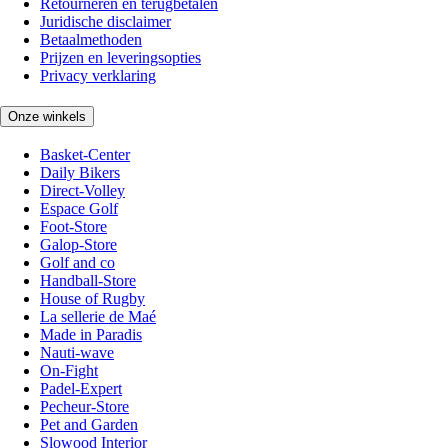
Retourneren en terugbetalen
Juridische disclaimer
Betaalmethoden
Prijzen en leveringsopties
Privacy verklaring
Onze winkels
Basket-Center
Daily Bikers
Direct-Volley
Espace Golf
Foot-Store
Galop-Store
Golf and co
Handball-Store
House of Rugby
La sellerie de Maé
Made in Paradis
Nauti-wave
On-Fight
Padel-Expert
Pecheur-Store
Pet and Garden
Slowood Interior