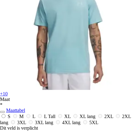
+10
Maat
*
Maattabel
S
M
L
L Tall
XL
XL lang
2XL
2XL
lang
3XL
3XL lang
4XL lang
5XL
Dit veld is verplicht