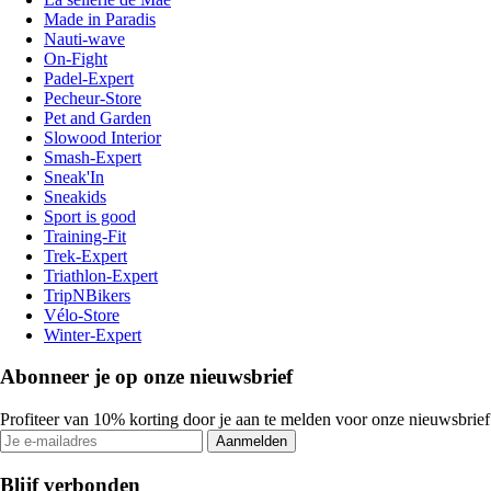
Made in Paradis
Nauti-wave
On-Fight
Padel-Expert
Pecheur-Store
Pet and Garden
Slowood Interior
Smash-Expert
Sneak'In
Sneakids
Sport is good
Training-Fit
Trek-Expert
Triathlon-Expert
TripNBikers
Vélo-Store
Winter-Expert
Abonneer je op onze nieuwsbrief
Profiteer van 10% korting door je aan te melden voor onze nieuwsbrief
Aanmelden
Blijf verbonden