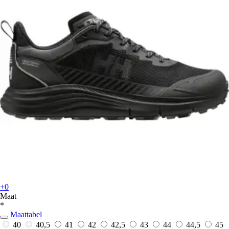
+0
Maat
*
Maattabel
40
40,5
41
42
42,5
43
44
44,5
45