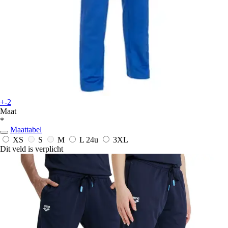
+-2
Maat
*
Maattabel
XS
S
M
L
24u
3XL
Dit veld is verplicht