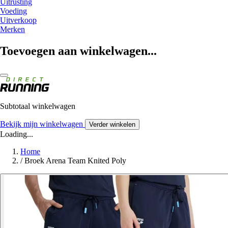
Uitrusting
Voeding
Uitverkoop
Merken
Toevoegen aan winkelwagen...
Subtotaal winkelwagen
Bekijk mijn winkelwagen
Verder winkelen
Loading...
Home
/
Broek Arena Team Knited Poly