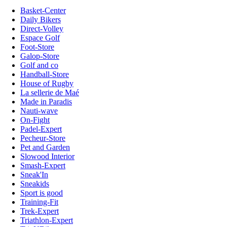
Basket-Center
Daily Bikers
Direct-Volley
Espace Golf
Foot-Store
Galop-Store
Golf and co
Handball-Store
House of Rugby
La sellerie de Maé
Made in Paradis
Nauti-wave
On-Fight
Padel-Expert
Pecheur-Store
Pet and Garden
Slowood Interior
Smash-Expert
Sneak'In
Sneakids
Sport is good
Training-Fit
Trek-Expert
Triathlon-Expert